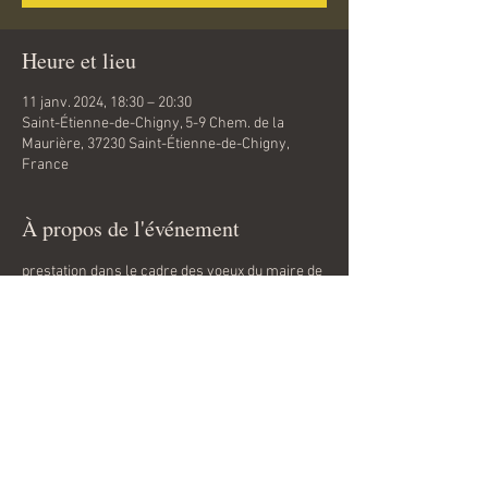
Heure et lieu
11 janv. 2024, 18:30 – 20:30
Saint-Étienne-de-Chigny, 5-9 Chem. de la
Maurière, 37230 Saint-Étienne-de-Chigny,
France
À propos de l'événement
prestation dans le cadre des voeux du maire de 
Saint étienne de Chigny (37)
Partager cet événement