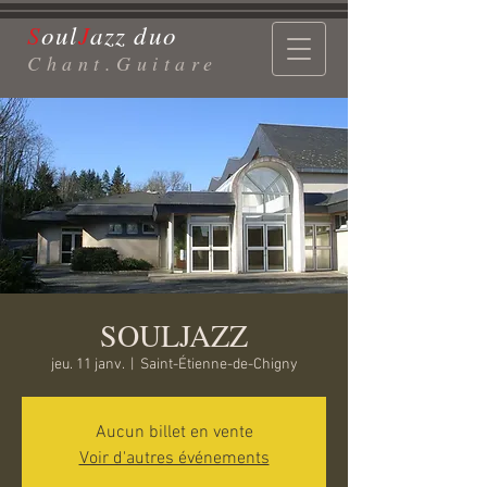
S
ou
l
J
azz d
uo
Chant.Guitare
SOULJAZZ
jeu. 11 janv.
  |  
Saint-Étienne-de-Chigny
Aucun billet en vente
Voir d'autres événements