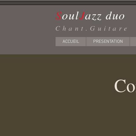
S
ou
l
J
azz d
uo
Chant.Guitare
ACCUEIL
PRESENTATION
Co