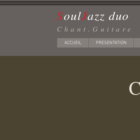
S
ou
l
J
azz d
uo
Chant.Guitare
ACCUEIL
PRESENTATION
C